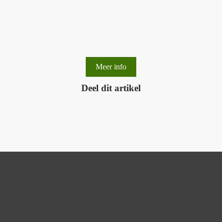
 kenny.vandam@provincieantwerpen.be
Meer info
Deel dit artikel