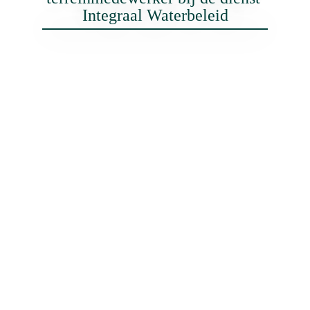
Integraal Waterbeleid
Bij 
team Onderhoud & Bestrijding
 is geen enkele dag 
hetzelfde! Zo verwijderen de medewerkers de ene dag 
omgevallen bomen of sluikstort uit een waterloop, 
maken ze de andere dag verstopte roosters vrij, 
plaatsen ze nauwkeurige meetapparatuur of assisteren 
ze bij afvissingen. Dagelijks zetten ze zich in voor een 
vlotte doorstroming van de provinciale waterlopen en 
voor een gezonde en veilige waterhuishouding. 
Tijdens het groeiseizoen ligt de focus vooral op de 