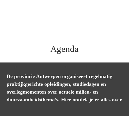
Agenda
De provincie Antwerpen organiseert regelmatig 
praktijkgerichte opleidingen, studiedagen en 
overlegmomenten over actuele milieu- en 
duurzaamheidsthema’s. Hier ontdek je er alles over.