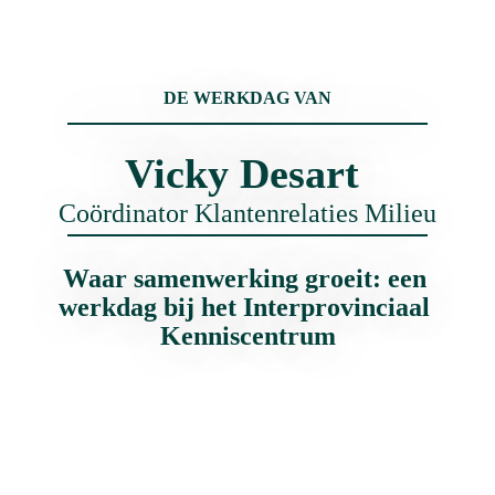
DE WERKDAG VAN
Vicky Desart 
Coördinator Klantenrelaties Milieu
Waar samenwerking groeit: een 
werkdag bij het Interprovinciaal 
Kenniscentrum
Binnen het Interprovinciaal Kenniscentrum (IPKC) 
staat Vicky dagelijks in voor het verbinden van 
mensen, kennis en initiatieven rond milieu. Ze brengt 