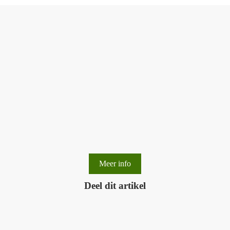
vicky.desart@provincieantwerpen.be
Meer info
Deel dit artikel